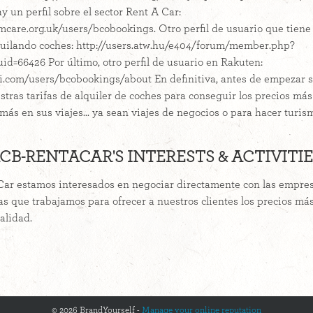
y un perfil sobre el sector Rent A Car:
mcare.org.uk/users/bcobookings. Otro perfil de usuario que tiene
quilando coches: http://users.atw.hu/e404/forum/member.php?
uid=66426 Por último, otro perfil de usuario en Rakuten:
ki.com/users/bcobookings/about En definitiva, antes de empezar s
ras tarifas de alquiler de coches para conseguir los precios más
ás en sus viajes... ya sean viajes de negocios o para hacer turis
CB-RENTACAR'S INTERESTS & ACTIVITIE
r estamos interesados en negociar directamente con las empres
as que trabajamos para ofrecer a nuestros clientes los precios más
alidad.
© 2026 BrandYourself -
Manage your online reputation