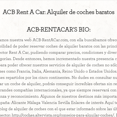
ACB Rent A Car: Alquiler de coches baratos
ACB-RENTACAR'S BIO:
amos nuestra web ACB-RentACar.com, con ella buscábamos ofrece
ibilidad de poder reservar coches de alquiler baratos con las princ
ector Rent A Car, pudiendo comparar precios, condiciones y dive
egorías. Desde entonces, hemos incrementado nuestra presencia
ara poder ofrecer nuestros servicios de alquiler de coches no sól
es como Francia, Italia, Alemania, Reino Unido o Estados Unidos
es repartidos por los cinco continentes. No dudes en consultar n
ar un coche de alquiler, podrás conseguir increíbles ofertas sin re
 grandes compañías internacionales, ya que siempre reservará co
anza y reconocimiento. Algunos de nuestros destinos más importan
paña: Alicante Málaga Valencia Sevilla Enlaces de interés Aquí 
blog de alquiler de coches con el que estar informado sobre las ú
ector: http://coches.altervista.org/consejos-para-alquilar-coches/. 