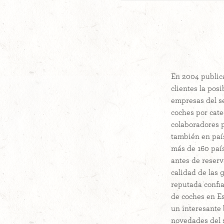
En 2004 public
clientes la pos
empresas del s
coches por cat
colaboradores p
también en país
más de 160 país
antes de reserv
calidad de las
reputada confi
de coches en Es
un interesante 
novedades del s