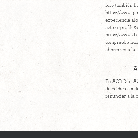
foro también ha
https://www.ga
experiencia al
action=profile&
https://www.vi
compruebe nuest
ahorrar mucho m
A
En ACB RentACa
de coches con l
renunciar a la c