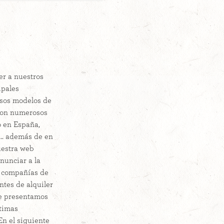
r a nuestros
ipales
rsos modelos de
 con numerosos
o en España,
... además de en
uestra web
nunciar a la
n compañías de
tes de alquiler
te presentamos
ltimas
En el siguiente