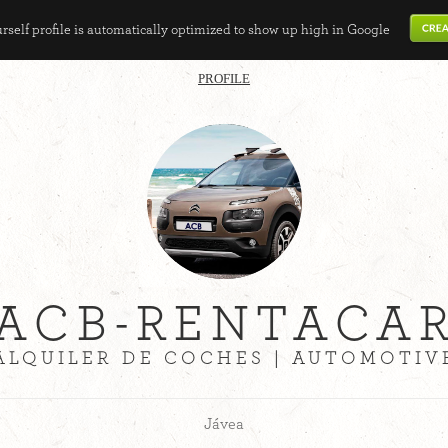
self profile is automatically optimized to show up high in Google
PROFILE
ACB-RENTACA
ALQUILER DE COCHES | AUTOMOTIV
Jávea